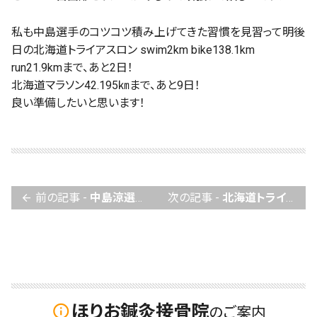
私も中島選手のコツコツ積み上げてきた習慣を見習って明後
日の北海道トライアスロン swim2km bike138.1km
run21.9kmまで、あと2日！
北海道マラソン42.195㎞まで、あと9日！
良い準備したいと思います！
前の記事 -
中島涼選手いざ！出陣〜〜^o^
次の記事 -
北海道トライアスロン swim2km bike138.1km run21.9kmクリア～！
arrow_back
ほりお鍼灸接骨院
info_outline
のご案内