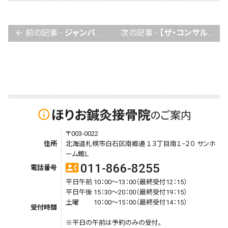
前の記事 -
ジャンパー膝、膝蓋靭帯炎とは？
次の記事 -
【ザ・コンサルタントから 複雑な運動大事だと学びました〜^o^】
arrow_back
ほりお鍼灸接骨院
info_outline
のご案内
〒003-0022
住所
北海道札幌市白石区南郷通 １３丁目南１−２０ サンホ
ーム館Ｌ
011-866-8255
contact_phone
電話番号
平日午前 10：00～13：00（最終受付12：15）
平日午後 15：30～20：00（最終受付19：15）
土曜 10：00～15：00（最終受付14：15）
受付時間
※平日の午前は予約のみの受付。