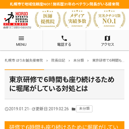
札幌市で地域信頼度NO1！施術歴31年のベテラン院長がいる接骨院
menu
phone
map
MENU
電話する
アクセス
札幌市 ほりお鍼灸接骨院
院長日記
未分類
東京研修で６時間も座り続けるために堀尾がしている対処とは
chevron_right
chevron_right
chevron_right
東京研修で６時間も座り続けるため
に堀尾がしている対処とは
2019.01.21
-
更新日:2019.02.26
未分類
query_builder
update
folder
研修で６時間も座り続けるために堀尾がしてい