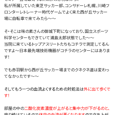
私が所属していた東芝サッカー部、コンサドーレ札幌、川崎フ
ロンターレトレーナー時代ゲームでよく来た西が丘サッカー
場に自転車で来てみたら〜〜
そ・そこは味の素さんの御城下町になっており、国立スポーツ
科学センターもできていて浦島太郎状態でした〜〜
当院に来ているトップアスリートたちもコチラで測定してるん
ですよ〜日本最先端技術機器がコチラのセンターにはありま
す！
でも赤羽駅から西が丘サッカー場までのクネクネ道は変わっ
てなかったです〜〜
そしてもう一つの血流よくするための対処法は
外に出て歩くで
す！
部屋の中の
二酸化炭素濃度が上がると集中力が下がるのと、
座り続けているので
体内の血流が悪くなります
ので立ち上が