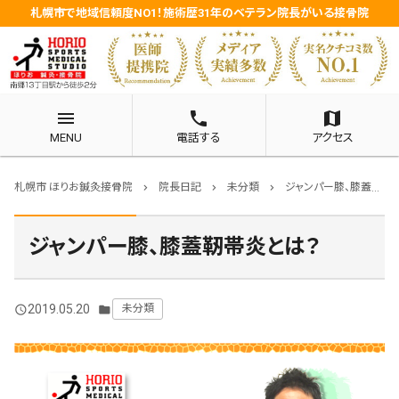
札幌市で地域信頼度NO1！施術歴31年のベテラン院長がいる接骨院
menu
phone
map
MENU
電話する
アクセス
札幌市 ほりお鍼灸接骨院
院長日記
未分類
ジャンパー膝、膝蓋靭帯炎とは？
chevron_right
chevron_right
chevron_right
ジャンパー膝、膝蓋靭帯炎とは？
2019.05.20
未分類
query_builder
folder