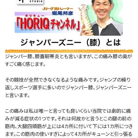
ジャンパー膝、膝蓋靭帯炎とも言いますが、この痛み膝の奥が
すごく痛く感じます。
その競技が全然できなくなるような痛みです。ジャンプの繰り
返しスポーツ選手に多いのでジャンパー膝、ジャンパーズニー
と言います。
この痛みは私は唯一と言っても良いくらい当院では劇的に痛
みが減る症状の
1
つです。それは何故かと言うとこの腿の前の
筋肉、大腿四頭筋が上には
4
カ所に付いて下には
1
カ所につき
ます。この筋肉の使いすぎによって
4
カ所がキューンと引っ張る