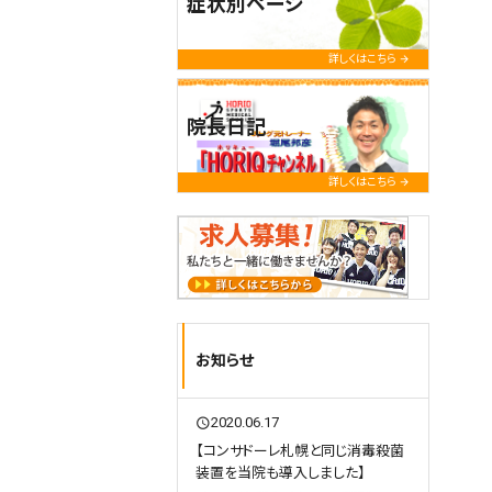
症状別ページ
詳しくはこちら
院長日記
詳しくはこちら
お知らせ
2020.06.17
query_builder
【コンサドーレ札幌と同じ消毒殺菌
装置を当院も導入しました】