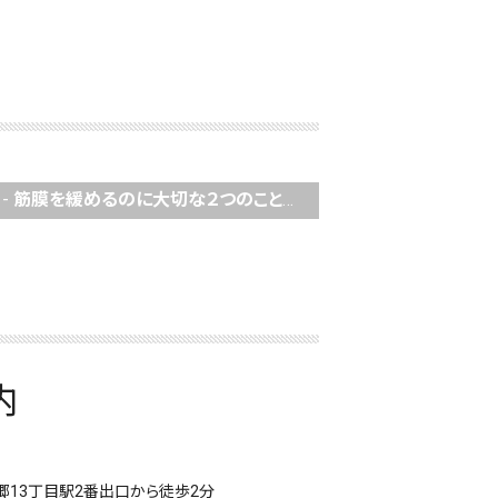
-
筋膜を緩めるのに大切な２つのこととは！
内
13丁目駅2番出口から徒歩2分