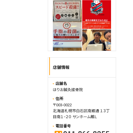
新型コロナウィルス緊急事態宣言
店舗情報
が解除されました！
ほりお鍼灸接骨院では、今後もしば
らくは
店舗名
・手洗い、消毒の徹底。
ほりお鍼灸接骨院
・マスク着用の徹底。
住所
・適度なタイミングでの空気の入れ
〒003-0022
換え。
北海道札幌市白石区南郷通 １３丁
・スタッフひとりひとりの健康管理
目南１−２０ サンホーム館Ｌ
そういったところに最大限の注意を
払いながら、毎日元気に営業いたし
電話番号
ます。