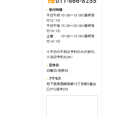
011-866-8255
contact_phone
全力で施術させて頂きます。
受付時間
新聞にも取り上げられていた 選手
平日午前 10：00～13：00（最終受
の体を守るために北海道コンサド
付12：15）
ーレ札幌のクラブハウスに導入さ
平日午後 15：30～20：00（最終受
れている消毒殺菌装置を当院も導
付19：15）
入しました。
土曜 10：00～15：00（最終受
クラブハウスの人の動線に1番通る
付14：15）
場所に置いてあるそうです。
一早く新北海道スタイルのために
※平日の午前は予約のみの受付。
取り入れています！より安心して通
※当日予約もOK！
っていただけるように 導入ししまし
定休日
た。
日曜日/祝祭日
体に安全な紫外線照射と
131°C
の
アクセス
高温熱風により強力に菌やウイル
地下鉄東西線南郷13丁目駅2番出
スを
99.9%
殺菌します。
7
つの衛生特
口から徒歩2分
許を取得し、海上自衛隊を始め、さ
まざまな公共機関や食品工場、病
院など現在まで
35,000
社以上に導
入実績がございます。また紫外線が
乱反射することにより、周辺
10m
に
も効果が及びます。手指だけではな