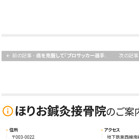
前の記事 -
癌を克服して『プロサッカー選手になった男』大津一貴選手が来院してくれました〜^o^
次の記事 
arrow_back
ほりお鍼灸接骨院
info_outline
のご案
住所
アクセス
〒003-0022
地下鉄東西線南郷