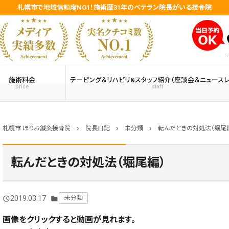
札幌市で地域信頼度NO1！施術歴31年のベテラン院長がいる接骨院
施術料金
テーピング＆リハビリ&スタッフ紹介（座談会＆ニュースレ
price
staff
札幌市 ほりお鍼灸接骨院
院長日記
未分類
転んだときの対処法（堀尾
chevron_right
chevron_right
chevron_right
転んだときの対処法（堀尾編）
2019.03.17
未分類
query_builder
folder
画像をクリックすると動画が見れます。