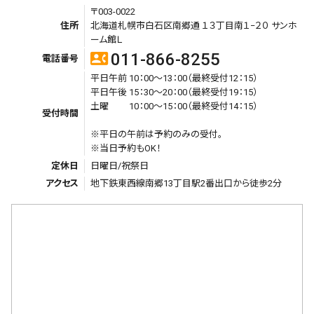
〒003-0022
住所
北海道札幌市白石区南郷通 １３丁目南１−２０ サンホ
ーム館Ｌ
011-866-8255
contact_phone
電話番号
平日午前 10：00～13：00（最終受付12：15）
平日午後 15：30～20：00（最終受付19：15）
土曜 10：00～15：00（最終受付14：15）
受付時間
※平日の午前は予約のみの受付。
※当日予約もOK！
定休日
日曜日/祝祭日
アクセス
地下鉄東西線南郷13丁目駅2番出口から徒歩2分