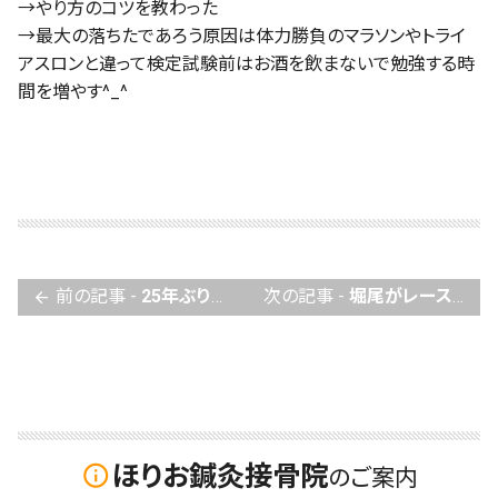
→やり方のコツを教わった
→最大の落ちたであろう原因は体力勝負のマラソンやトライ
アスロンと違って検定試験前はお酒を飲まないで勉強する時
間を増やす^_^
前の記事 -
25年ぶりの再会〜^_^仁賀定雄Dr.に会えて楽しかった〜
次の記事 -
堀尾がレース中にしている事とは
arrow_back
ほりお鍼灸接骨院
info_outline
のご案内