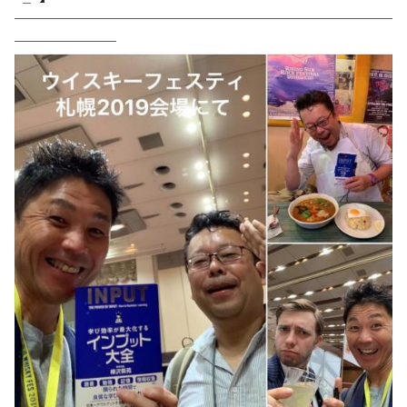
──────────────────────────
───────