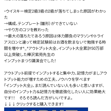
・ウイスキー検定2級3級の2級が落ちてしまった原因がわかっ
た
→構成、テンプレート（雛形）ができていない
→やり方のコツを教わった
→最大の落ちたであろう原因は体力勝負のマラソンやトライ
アスロンと違って検定試験前はお酒を飲まないで勉強する時
間を増やす^_^アウトプット大全、インプット大全累計50万部
以上突破した樺沢紫苑先生の
インプットまつり講演会でした！
アウトプット前提でインプットすると集中力、記憶力がましアウ
トプット能力が増すための工夫、ノウハウを学べます
『インプット大全』、まだ読んでいない人も多いと思いますが、
自分のインプット力＆記憶力を徹底強化したい人に効果絶大
です！！ そろそろ読んだ方がいいですよ。
↓↓↓クリックすると購入できます！