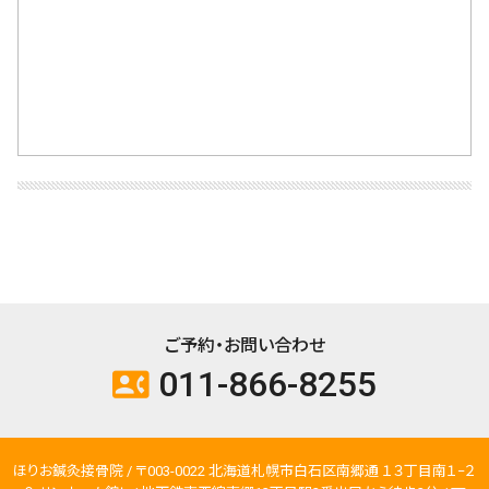
ご予約・お問い合わせ
011-866-8255
contact_phone
ほりお鍼灸接骨院 / 〒003-0022 北海道札幌市白石区南郷通 １３丁目南１−２