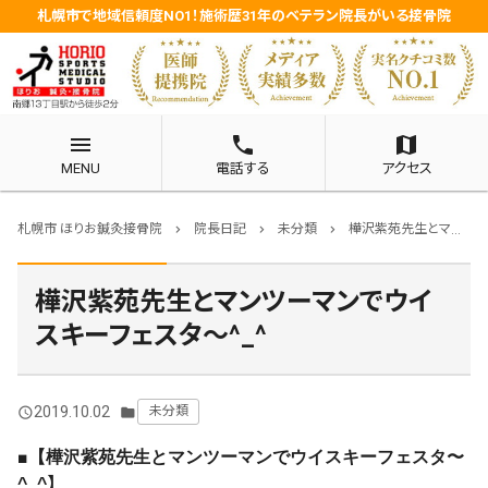
札幌市で地域信頼度NO1！施術歴31年のベテラン院長がいる接骨院
menu
phone
map
MENU
電話する
アクセス
札幌市 ほりお鍼灸接骨院
院長日記
未分類
樺沢紫苑先生とマンツーマンでウイスキーフェスタ〜^_^
chevron_right
chevron_right
chevron_right
樺沢紫苑先生とマンツーマンでウイ
スキーフェスタ〜^_^
2019.10.02
未分類
query_builder
folder
■
【樺沢紫苑先生とマンツーマンでウイスキーフェスタ〜
】
^_^