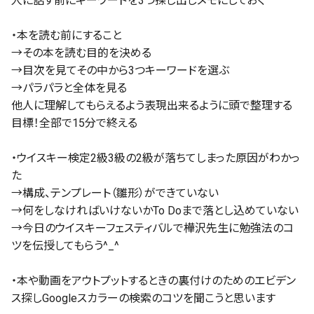
人に話す前にキーワードを3つ探し出しメモにしておく
・本を読む前にすること
→その本を読む目的を決める
→目次を見てその中から3つキーワードを選ぶ
→パラパラと全体を見る
他人に理解してもらえるよう表現出来るように頭で整理する
目標！全部で15分で終える
・ウイスキー検定2級3級の2級が落ちてしまった原因がわかっ
た
→構成、テンプレート（雛形）ができていない
→何をしなければいけないかTo Doまで落とし込めていない
→今日のウイスキーフェスティバルで樺沢先生に勉強法のコ
ツを伝授してもらう^_^
・本や動画をアウトプットするときの裏付けのためのエビデン
ス探しGoogleスカラーの検索のコツを聞こうと思います