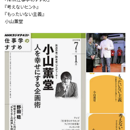
『考えないヒント』
『もったいない主義』
小山薫堂