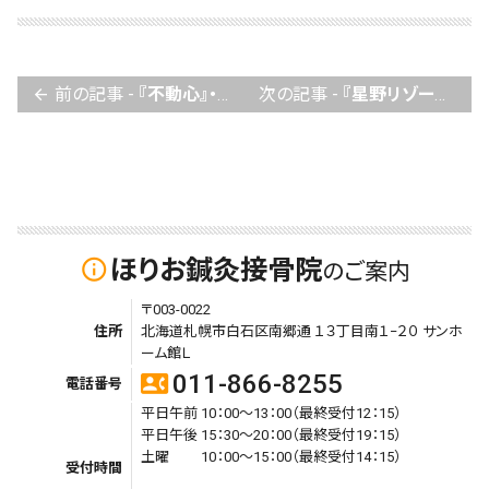
前の記事 -
『不動心』・『秀さんへ』 松井秀喜 松井昌雄
次の記事 -
『星野リゾートの事件簿』 星野佳路
arrow_back
ほりお鍼灸接骨院
info_outline
のご案内
〒003-0022
住所
北海道札幌市白石区南郷通 １３丁目南１−２０ サンホ
ーム館Ｌ
011-866-8255
contact_phone
電話番号
平日午前 10：00～13：00（最終受付12：15）
平日午後 15：30～20：00（最終受付19：15）
土曜 10：00～15：00（最終受付14：15）
受付時間