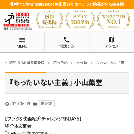
札幌市で地域信頼度NO1！施術歴31年のベテラン院長がいる接骨院
menu
phone
map
MENU
電話する
アクセス
札幌市 ほりお鍼灸接骨院
院長日記
未分類
『もったいない主義』 小山薫堂
chevron_right
chevron_right
chevron_right
『もったいない主義』 小山薫堂
2020.06.09
未分類
query_builder
folder
【ブック&映画紹介チャレンジ
📚
DAY5】
紹介本&著者
『NHK仕事学のすすめ』