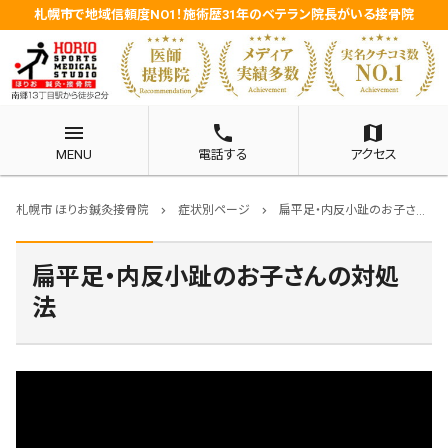
札幌市で地域信頼度NO1！施術歴31年のベテラン院長がいる接骨院
menu
phone
map
MENU
電話する
アクセス
札幌市 ほりお鍼灸接骨院
症状別ページ
扁平足・内反小趾のお子さんの対処法
chevron_right
chevron_right
扁平足・内反小趾のお子さんの対処
法