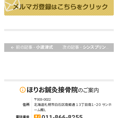
前の記事 -
小波津式
次の記事 -
シンスプリント・後脛骨筋、内くるぶしの下の痛みでお悩みのあなたへ
arrow_back
ほりお鍼灸接骨院
info_outline
のご案内
〒003-0022
住所
北海道札幌市白石区南郷通 １３丁目南１−２０ サンホ
ーム館Ｌ
011-866-8255
contact_phone
電話番号