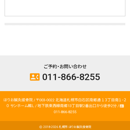
ご予約・お問い合わせ
011-866-8255
contact_phone
ほりお鍼灸接骨院 / 〒003-0022 北海道札幌市白石区南郷通 １３丁目南１−２
０ サンホーム館Ｌ / 地下鉄東西線南郷13丁目駅2番出口から徒歩2分 /
contact_phone
011-866-8255
2018-2026
札幌市 ほりお鍼灸接骨院
copyright